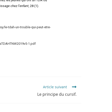
chez les jeunes qui ont un TDA ou
issage chez l’enfant
, 28 (1).
y/le-tdah-un-trouble-qui-peut-etre-
eilsTDAHTNW2019v5-1.pdf
Article suivant
Le principe du cursif.