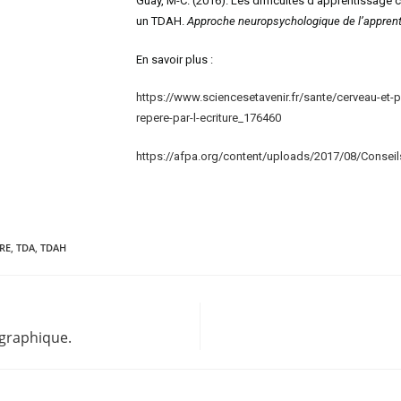
Guay, M-C. (2016). Les difficultés d’apprentissage 
un TDAH.
Approche neuropsychologique de l’apprent
En savoir plus :
https://www.sciencesetavenir.fr/sante/cerveau-et-ps
repere-par-l-ecriture_176460
https://afpa.org/content/uploads/2017/08/Cons
RE
,
TDA
,
TDAH
graphique.